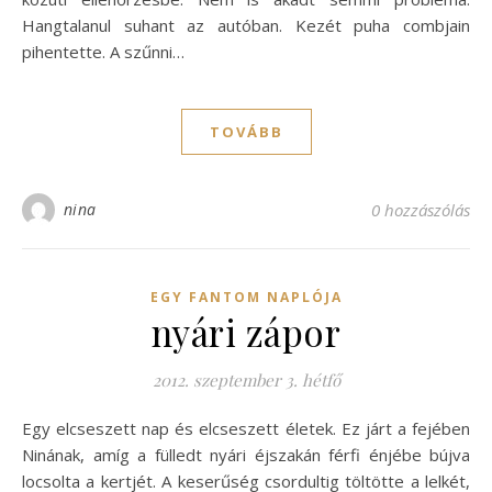
Hangtalanul suhant az autóban. Kezét puha combjain
pihentette. A szűnni…
TOVÁBB
nina
0 hozzászólás
EGY FANTOM NAPLÓJA
nyári zápor
2012. szeptember 3. hétfő
Egy elcseszett nap és elcseszett életek. Ez járt a fejében
Ninának, amíg a fülledt nyári éjszakán férfi énjébe bújva
locsolta a kertjét. A keserűség csordultig töltötte a lelkét,