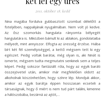
két fél egy üres
2011. október 18. kedd
Nina magába fordulva gubbasztott szombat délelőtt a
foteljében, nappalijának nyugalmában. Nem volt jó kedve.
Az ősz szomorkás hangulata rányomta bélyegét
hangulatára is. Miközben bámult ki az ablakon, gondolataiba
mélyedt, mint annyiszor. Elfogta az üresség érzése. Hiába
bírt két fél személyiséggel, a kettő mégsem tett ki egy
egészet. Pedig voltak barátai, még olyan is, aki Ninát is
ismerte, mégsem tudta megmutatni senkinek sem a teljes
képet. Pedig sokszor fantáziált róla, hogy az egyik baráti
összejövetel után, amikor már megfelelően oldott az
alkoholnak köszönhetően, hogy színre lép. Mondjuk akkor,
amikor az egyik barátja éppen hosszasan ecseteli a
társaságnak, hogy ő miért is nem tud párt találni, kimenne
a hálószobába, bezárná az ajtót,…