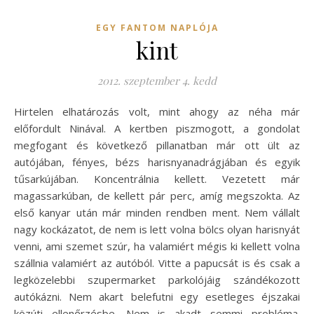
EGY FANTOM NAPLÓJA
kint
2012. szeptember 4. kedd
Hirtelen elhatározás volt, mint ahogy az néha már
előfordult Ninával. A kertben piszmogott, a gondolat
megfogant és következő pillanatban már ott ült az
autójában, fényes, bézs harisnyanadrágjában és egyik
tűsarkújában. Koncentrálnia kellett. Vezetett már
magassarkúban, de kellett pár perc, amíg megszokta. Az
első kanyar után már minden rendben ment. Nem vállalt
nagy kockázatot, de nem is lett volna bölcs olyan harisnyát
venni, ami szemet szúr, ha valamiért mégis ki kellett volna
szállnia valamiért az autóból. Vitte a papucsát is és csak a
legközelebbi szupermarket parkolójáig szándékozott
autókázni. Nem akart belefutni egy esetleges éjszakai
közúti ellenőrzésbe. Nem is akadt semmi probléma.