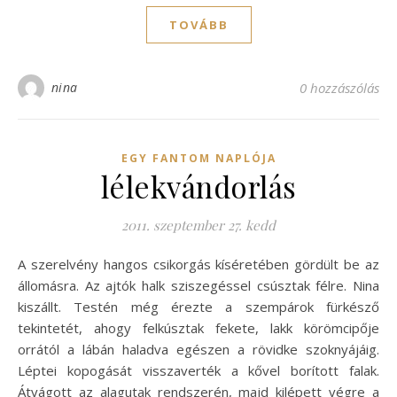
TOVÁBB
nina
0 hozzászólás
EGY FANTOM NAPLÓJA
lélekvándorlás
2011. szeptember 27. kedd
A szerelvény hangos csikorgás kíséretében gördült be az
állomásra. Az ajtók halk sziszegéssel csúsztak félre. Nina
kiszállt. Testén még érezte a szempárok fürkésző
tekintetét, ahogy felkúsztak fekete, lakk körömcipője
orrától a lábán haladva egészen a rövidke szoknyájáig.
Léptei kopogását visszaverték a kővel borított falak.
Átvágott az alagutak rendszerén, majd kilépett végre a