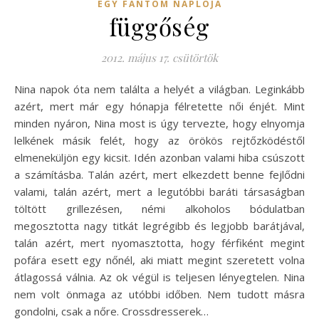
EGY FANTOM NAPLÓJA
függőség
2012. május 17. csütörtök
Nina napok óta nem találta a helyét a világban. Leginkább
azért, mert már egy hónapja félretette női énjét. Mint
minden nyáron, Nina most is úgy tervezte, hogy elnyomja
lelkének másik felét, hogy az örökös rejtőzködéstől
elmeneküljön egy kicsit. Idén azonban valami hiba csúszott
a számításba. Talán azért, mert elkezdett benne fejlődni
valami, talán azért, mert a legutóbbi baráti társaságban
töltött grillezésen, némi alkoholos bódulatban
megosztotta nagy titkát legrégibb és legjobb barátjával,
talán azért, mert nyomasztotta, hogy férfiként megint
pofára esett egy nőnél, aki miatt megint szeretett volna
átlagossá válnia. Az ok végül is teljesen lényegtelen. Nina
nem volt önmaga az utóbbi időben. Nem tudott másra
gondolni, csak a nőre. Crossdresserek…