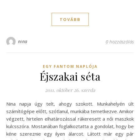
TOVÁBB
nina
0 hozzászólás
EGY FANTOM NAPLÓJA
Éjszakai séta
2011. október 26. szerda
Nina napja úgy telt, ahogy szokott. Munkahelyén ült
számítógépe előtt, szótlanul, munkába temetkezve. Amikor
végzett, hirtelen elhatározással rákeresett a női maszkok
kulcsszóra. Mostanában foglalkoztatta a gondolat, hogy be
kéne szereznie egy ilyen álarcot. Látott már egy pár