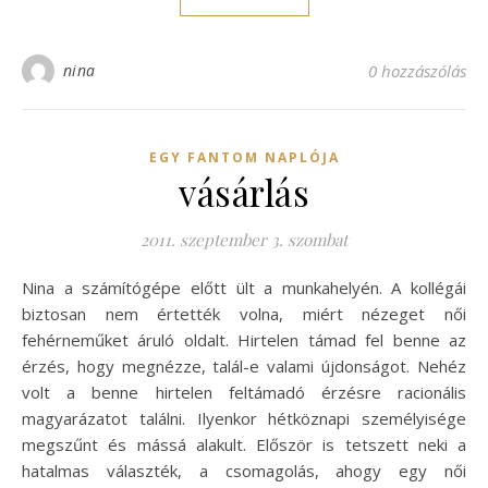
nina
0 hozzászólás
EGY FANTOM NAPLÓJA
vásárlás
2011. szeptember 3. szombat
Nina a számítógépe előtt ült a munkahelyén. A kollégái
biztosan nem értették volna, miért nézeget női
fehérneműket áruló oldalt. Hirtelen támad fel benne az
érzés, hogy megnézze, talál-e valami újdonságot. Nehéz
volt a benne hirtelen feltámadó érzésre racionális
magyarázatot találni. Ilyenkor hétköznapi személyisége
megszűnt és mássá alakult. Először is tetszett neki a
hatalmas választék, a csomagolás, ahogy egy női