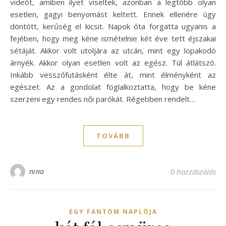
videót, amiben ilyet viseltek, azonban a legtöbb olyan
esetlen, gagyi benyomást keltett. Ennek ellenére úgy
döntött, kerűség el kicsit. Napok óta forgatta ugyanis a
fejében, hogy meg kéne ismételnie két éve tett éjszakai
sétáját. Akkor volt utoljára az utcán, mint egy lopakodó
árnyék. Akkor olyan esetlen volt az egész. Túl átlátszó.
Inkább vesszőfutásként élte át, mint élményként az
egészet. Az a gondolat foglalkoztatta, hogy be kéne
szerzeni egy rendes női parókát. Régebben rendelt…
TOVÁBB
nina
0 hozzászólás
EGY FANTOM NAPLÓJA