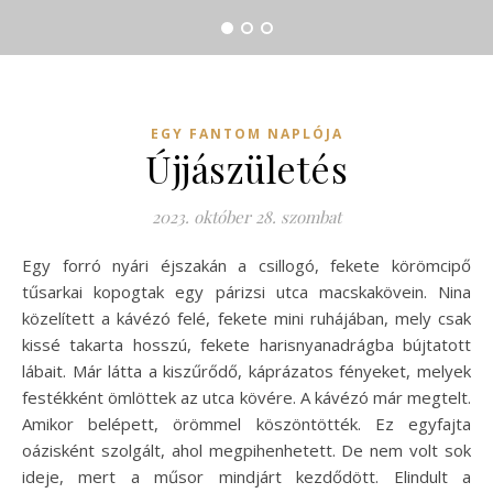
EGY FANTOM NAPLÓJA
Újjászületés
2023. október 28. szombat
Egy forró nyári éjszakán a csillogó, fekete körömcipő
tűsarkai kopogtak egy párizsi utca macskakövein. Nina
közelített a kávézó felé, fekete mini ruhájában, mely csak
kissé takarta hosszú, fekete harisnyanadrágba bújtatott
lábait. Már látta a kiszűrődő, káprázatos fényeket, melyek
festékként ömlöttek az utca kövére. A kávézó már megtelt.
Amikor belépett, örömmel köszöntötték. Ez egyfajta
oázisként szolgált, ahol megpihenhetett. De nem volt sok
ideje, mert a műsor mindjárt kezdődött. Elindult a