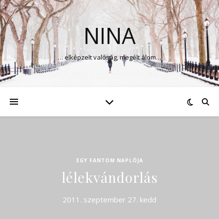
NINA
… elképzelt valóság, megélt álom…
EGY FANTOM NAPLÓJA
lélekvándorlás
2011. szeptember 27. kedd