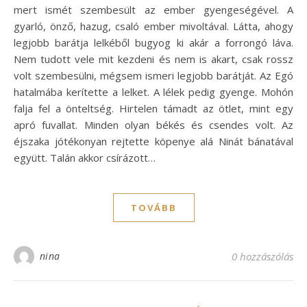
mert ismét szembesült az ember gyengeségével. A
gyarló, önző, hazug, csaló ember mivoltával. Látta, ahogy
legjobb barátja lelkéből bugyog ki akár a forrongó láva.
Nem tudott vele mit kezdeni és nem is akart, csak rossz
volt szembesülni, mégsem ismeri legjobb barátját. Az Egó
hatalmába kerítette a lelket. A lélek pedig gyenge. Mohón
falja fel a önteltség. Hirtelen támadt az ötlet, mint egy
apró fuvallat. Minden olyan békés és csendes volt. Az
éjszaka jótékonyan rejtette köpenye alá Ninát bánatával
együtt. Talán akkor csírázott…
TOVÁBB
nina
0 hozzászólás