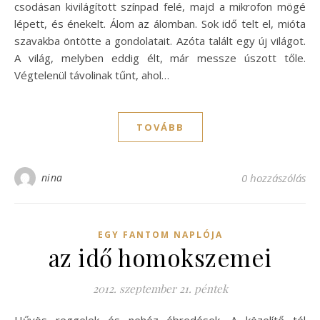
csodásan kivilágított színpad felé, majd a mikrofon mögé
lépett, és énekelt. Álom az álomban. Sok idő telt el, mióta
szavakba öntötte a gondolatait. Azóta talált egy új világot.
A világ, melyben eddig élt, már messze úszott tőle.
Végtelenül távolinak tűnt, ahol…
TOVÁBB
nina
0 hozzászólás
EGY FANTOM NAPLÓJA
az idő homokszemei
2012. szeptember 21. péntek