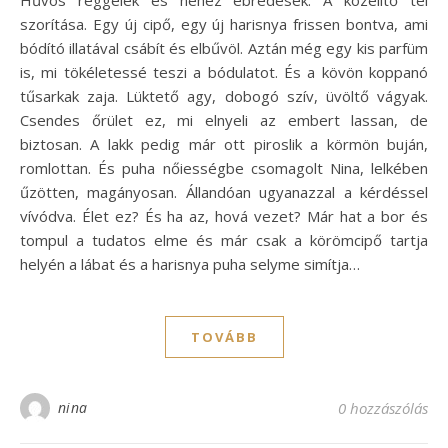
Hűvös reggelek és nehéz ébredések. A közelítő tél
szorítása. Egy új cipő, egy új harisnya frissen bontva, ami
bódító illatával csábít és elbűvöl. Aztán még egy kis parfüm
is, mi tökéletessé teszi a bódulatot. És a kövön koppanó
tűsarkak zaja. Lüktető agy, dobogó szív, üvöltő vágyak.
Csendes őrület ez, mi elnyeli az embert lassan, de
biztosan. A lakk pedig már ott piroslik a körmön buján,
romlottan. És puha nőiességbe csomagolt Nina, lelkében
űzötten, magányosan. Állandóan ugyanazzal a kérdéssel
vívódva. Élet ez? És ha az, hová vezet? Már hat a bor és
tompul a tudatos elme és már csak a körömcipő tartja
helyén a lábat és a harisnya puha selyme simítja…
TOVÁBB
nina
0 hozzászólás