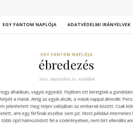
EGY FANTOM NAPLÓJA
ADATVÉDELMI IRÁNYELVEK
EGY FANTOM NAPLÓJA
ébredezés
2011. augusztus 20. szombat
hogy általában, vagyis egyedül. Fejében ott keringtek a gondolato
 helyét a másik. Amíg az egyik alszik, a másik nappal álmodik. Pe
m jelenhetett meg teljes valójában az emberek között. Csak kölc
hetett, ami egy férfinak eszébe sem jut. Most például internetes
 több cipő halmozódott fel a szekrényében, nem bírt ellenállni an