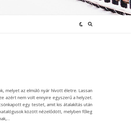
k, melyet az elmúló nyár hívott életre. Lassan
rsze azért nem volt ennyire egyszerű a helyzet.
sönkapott egy testet, amit kis átalakítás után
 katalógusok között nézelődött, melyben főleg
nak,…