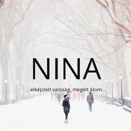
NINA
… elképzelt valóság, megélt álom…