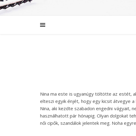
Nina ma este is ugyanúgy töltötte az estét, a
elteszi egyik énjét, hogy egy kicsit átvegye a
Nina, aki kezdte szabadon engedni vágyait, ne
használhatott pár hónapig. Olyan dolgokat te
női cipők, szandálok jelentek meg. Noha egyre